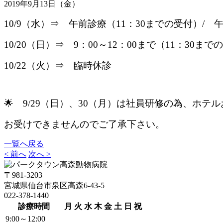
2019年9月13日（金）
10/9（水）⇒ 午前診療（11：30までの受付）/ 
10/20（日）⇒ 9：00～12：00まで（11：30まで
10/22（火）⇒ 臨時休診
🌟 9/29（日）、30（月）は社員研修の為、ホテ
お受けできませんのでご了承下さい。
一覧へ戻る
< 前へ
次へ >
〒981-3203
宮城県仙台市泉区高森6-43-5
022-378-1440
診療時間
月
火
水
木
金
土
日
祝
9:00～12:00