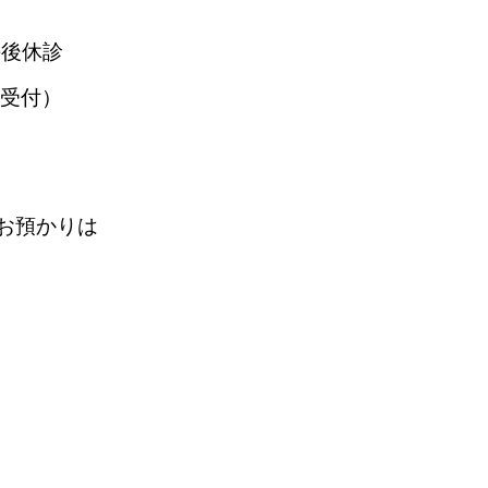
午後休診
の受付）
ルお預かりは