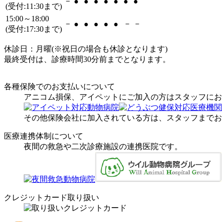
－
●
●
●
●
●
●
●
(受付:11:30まで)
15:00～18:00
－
－
－
●
●
●
●
●
(受付:17:30まで)
休診日：月曜(※祝日の場合も休診となります)
最終受付は、診療時間30分前までとなります。
各種保険でのお支払いについて
アニコム損保、アイペットにご加入の方はスタッフにお
その他保険会社に加入されている方は、スタッフまでお
医療連携体制について
夜間の救急や二次診療施設の連携医院です。
クレジットカード取り扱い