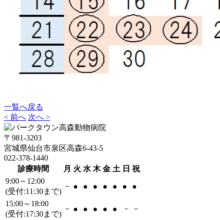
一覧へ戻る
< 前へ
次へ >
〒981-3203
宮城県仙台市泉区高森6-43-5
022-378-1440
診療時間
月
火
水
木
金
土
日
祝
9:00～12:00
－
●
●
●
●
●
●
●
(受付:11:30まで)
15:00～18:00
－
－
－
●
●
●
●
●
(受付:17:30まで)